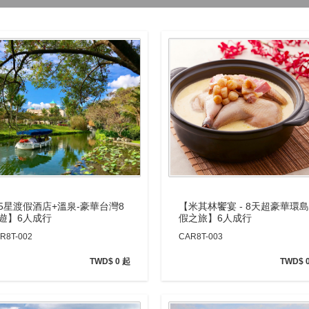
5星渡假酒店+溫泉-豪華台灣8
【米其林饗宴 - 8天超豪華環
遊】6人成行
假之旅】6人成行
R8T-002
CAR8T-003
TWD$ 0 起
TWD$ 