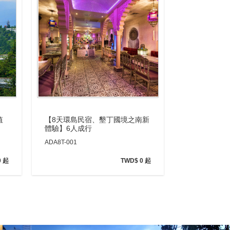
【8天環島民宿、墾丁國境之南新
值
體驗】6人成行
ADA8T-001
TWD$ 0 起
0 起