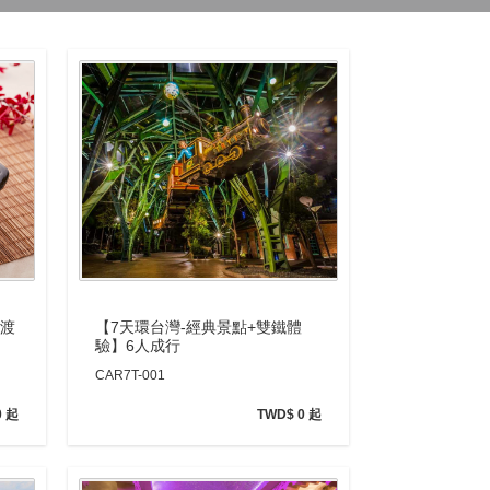
【7天環台灣-經典景點+雙鐵體
島渡
驗】6人成行
CAR7T-001
TWD$ 0 起
0 起