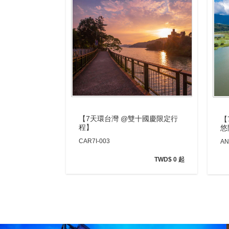
【7天環台灣 @雙十國慶限定行
【
程】
悠
CAR7I-003
AN
TWD$ 0 起