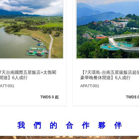
7天台南國際五星飯店+太魯閣
【7天環島-台南五星級飯店超
閒遊】6人成行
豪華晚餐休閒遊】6人成行
A7T-001
APA7T-001
TWD$ 0 起
TWD$ 
我 們 的 合 作 夥 伴