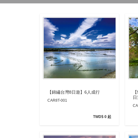
【
【錦繡台灣8日遊】6人成行
日
CAR8T-001
CA
TWD$ 0 起