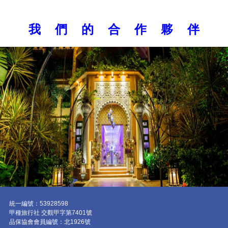
我 們 的 合 作 夥 伴
統一編號：53928598
甲種旅行社 交觀甲字第7401號
品保協會會員編號：北1926號