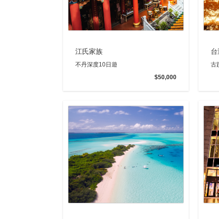
江氏家族
台
不丹深度10日遊
古
$50,000