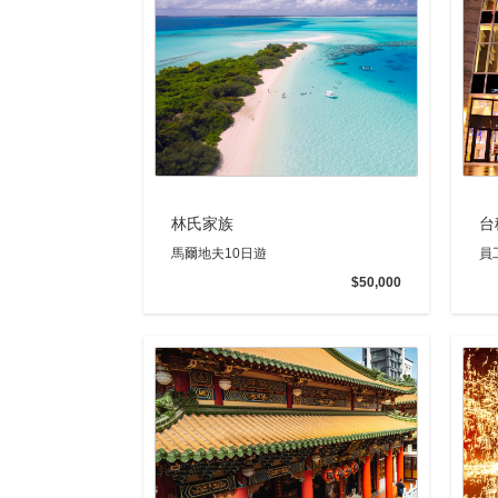
林氏家族
台
馬爾地夫10日遊
員
$50,000