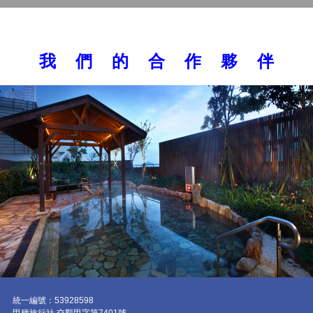
我 們 的 合 作 夥 伴
統一編號：53928598
甲種旅行社 交觀甲字第7401號