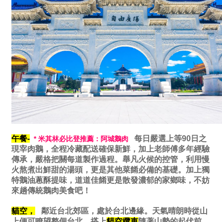
午餐-
每日嚴選上等90日之
* 米其林必比登推薦：阿城鵝肉
現宰肉鵝，全程冷藏配送確保新鮮，加上老師傅多年經驗
傳承，嚴格把關每道製作過程。舉凡火候的控管，利用慢
火熬煮出鮮甜的湯頭，更是其他菜餚必備的基礎。加上獨
特鵝油蔥酥提味，道道佳餚更是散發濃郁的家鄉味，不妨
來趟傳統鵝肉美食吧！
貓空，
鄰近台北郊區，處於台北邊緣。天氣晴朗時從山
上便可瞭望整個台北，搭上
貓空纜車
隨著山勢的起伏前