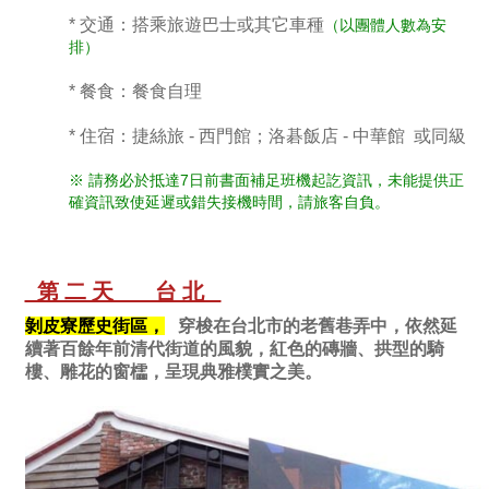
* 交通：搭乘旅遊巴士或其它車種
（以團體人數為安
排）
* 餐食：餐食自理
* 住宿：捷絲旅 - 西門館；洛碁飯店 - 中華館
或同級
※ 請務必於抵達7日前書面補足班機起訖資訊，未能提供正
確資訊致使延遲或錯失接機時間，請旅客自負。
第二天 台北
剝皮寮歷史街區，
穿梭在台北市的老舊巷弄中，依然延
續著百餘年前清代街道的風貌，紅色的磚牆、拱型的騎
樓、雕花的窗櫺，呈現典雅樸實之美。