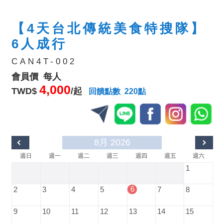
【4天台北傳統美食特搜隊】
6人成行
CAN4T-002
會員價 每人
4,000
TWD$
/起
回饋點數 220點
8月 2026
週日
週一
週二
週三
週四
週五
週六
1
6
2
3
4
5
7
8
9
10
11
12
13
14
15