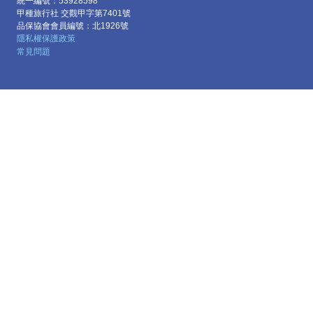
統一編號：53928598
甲種旅行社 交觀甲字第7401號
品保協會會員編號：北1926號
隱私權保護政策
常見問題