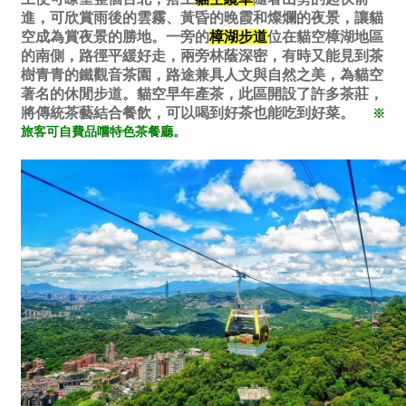
進，可欣賞雨後的雲霧、黃昏的晚霞和燦爛的夜景，讓貓
空成為賞夜景的勝地。一旁的
樟湖步道
位在貓空樟湖地區
的南側，路徑平緩好走，兩旁林蔭深密，有時又能見到茶
樹青青的鐵觀音茶園，路途兼具人文與自然之美，為貓空
著名的休閒步道。貓空早年產茶，此區開設了許多茶莊，
將傳統茶藝結合餐飲，可以喝到好茶也能吃到好菜。
※
旅客可自費品嚐特色茶餐廳。