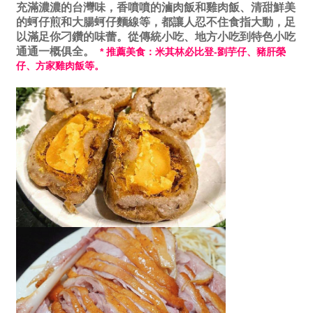
充滿濃濃的台灣味，香噴噴的滷肉飯和雞肉飯、清甜鮮美
的蚵仔煎和大腸蚵仔麵線等，都讓人忍不住食指大動，足
以滿足你刁鑽的味蕾。從傳統小吃、地方小吃到特色小吃
通通一概俱全。
* 推薦美食：米其林必比登-劉芋仔、豬肝榮
仔、方家雞肉飯等。