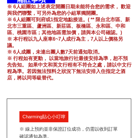
※ 6人組團如上述表定開團日期未能符合您的需求， 歡迎
與我們聯繫，可另外為您的小組單獨開團。
※ 6人組團可到府或1指定地點接送。( ** 限台北市區、新
北市三重區、蘆洲區、新莊區、板橋區、永和區、中和
區、桃園市區；其他地區需加價，請與本公司確認。)
※ 本行程以九人座車6~7人成行為主，7人以上價格另
議。
※ 6人成團，未達出團人數7天前通知取消。
※ 行程如有更動， 以當地旅行社最後安排為準，恕不預
先告知。 如果中文和英文行程有不符合之處，請以中文行
程為準。若因無法預料之狀況下無法安排入住指定之酒
店，將以同等級替代。
Charming貼心小叮嚀
※ 線上預約並非保證訂位成功，仍需以收到訂單
確認通知為準。