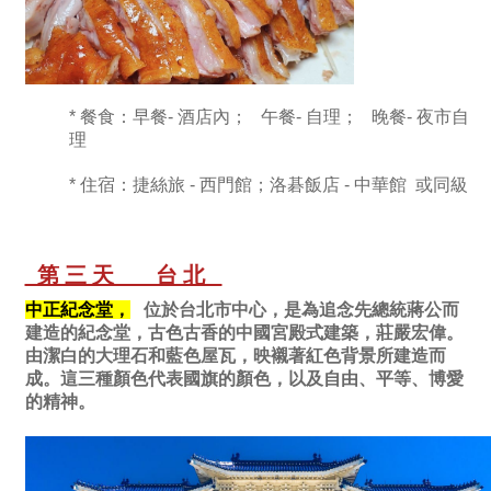
* 餐食：早餐- 酒店內； 午餐- 自理；
晚餐- 夜市自
理
* 住宿：捷絲旅 - 西門館；洛碁飯店 - 中華館 或同級
第三天 台北
中正紀念堂，
位於台北市中心，是為追念先總統蔣公而
建造的紀念堂，古色古香的中國宮殿式建築，莊嚴宏偉。
由潔白的大理石和藍色屋瓦，映襯著紅色背景所建造而
成。這三種顏色代表國旗的顏色，以及自由、平等、博愛
的精神。