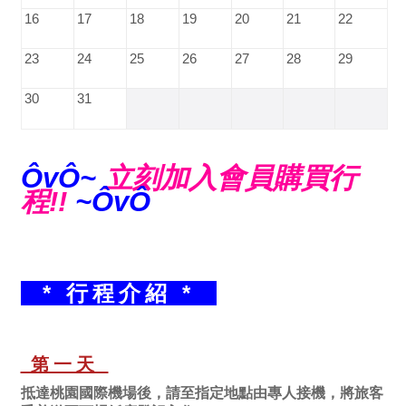
16
17
18
19
20
21
22
23
24
25
26
27
28
29
30
31
ÔvÔ~
立刻加入會員購買行
程!!
~ÔvÔ
* 行程介紹 *
第一天
抵達桃園國際機場後，請至指定地點由專人接機，將旅客