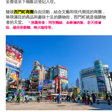
妥善送至下榻飯店登記入住。
隨後
西門町商圈
自由活動，結合文藝和現代潮流的商圈，
琳琅滿目的商品和趣味十足的購物街，西門町就是個購物
者的天堂。
* 推薦美食：阿宗麵線、金鋒滷肉飯、老天祿滷
味、楊排骨酥麵、蜂大咖啡等
。