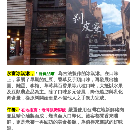
永富冰淇淋，
為古法製作的冰淇淋。在口味
* 自費品嚐
上，承襲了早期的紅豆、香草及芋頭口味，再發展出桂
圓、雞蛋、李梅、草莓與百香果等八種口味，大抵以水果
及豆類農產品為主。除了口味多元發展，降低脂肪與乳化
劑含量，從原料開始更是不假他人之手獨力完成。
午餐-
嚴選使用台灣在地新鮮豬肉
* 在地推薦：老牌張豬腳飯
並且精心滷製而成，燉煮至入口即化。旅客都聞香來嚐
鮮，更是老饕一再回訪的美食餐廳，為值得來嘗試的好味
道。