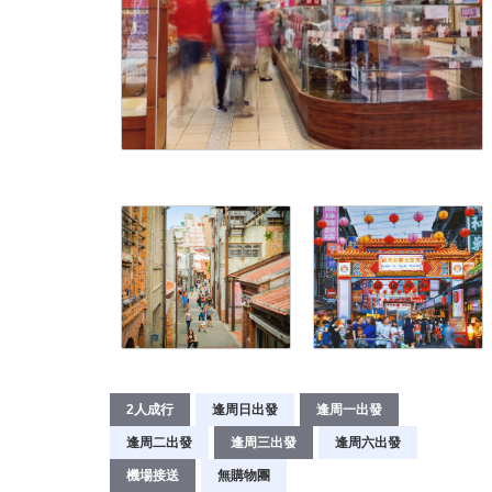
2人成行
逢周日出發
逢周一出發
逢周二出發
逢周三出發
逢周六出發
機場接送
無購物團