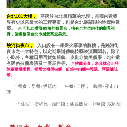
台北101大樓，
座落於台北最精華的地段，是國內建築
界有史以來最大的工程專案，也是台北最顯眼的地標性建
築。
※ 可以自費登89樓的觀景台，擁有全方位絕佳的觀景視
野，俯瞰整個台北市感受高空美景。
饒河街夜市，
入口設有一座燈火璀璨的牌樓，是饒河街
夜市之一大特色，以定期舉辦傳統技藝表演而聞名。除了
小吃外，各種日用百貨如服飾、皮鞋亦物美價廉，此外還
有民俗技藝表演及土產展售等。
* 推薦美食：米其林必比登-
陳董藥燉排骨、福州世祖胡椒餅、紅燒牛肉麵牛雜湯、阿國滷味
等。
* 餐食：早餐- 酒店內； 午餐- 自理； 晚餐- 夜市自
理
* 住宿：捷絲旅 - 西門館；洛碁飯店 - 中華館 或同級