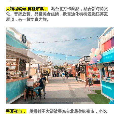
大稻埕碼
頭-貨櫃市集，
為台北打卡熱點，結合新時尚文
化、音樂欣賞、品嘗美食佳餚，欣賞迪化街街景及紅磚瓦
屋頂，來一趟文青之旅。
寧夏夜市，
規模雖不大卻被譽為台北最美味夜市，小吃