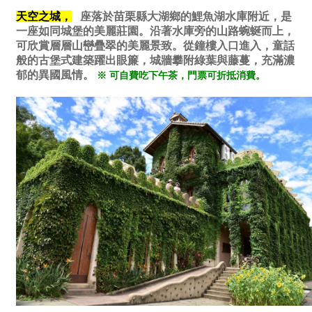
天空之城，
座落於苗栗縣大湖鄉的鯉魚湖水庫附近，是
一座如同城堡的美麗莊園。
沿著水庫旁的山路蜿蜒而上，
可欣賞層層山巒疊翠的美麗景致。從鐘樓入口進入，童話
般的古堡式建築躍出眼簾，城牆攀附綠葉與藤蔓，充滿濃
郁的異國風情。
※ 可自費吃下午茶，門票可折抵消費。