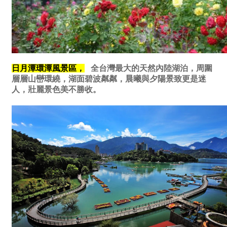
日月潭環潭風景區，
全台灣最大的天然內陸湖泊，周圍
層層山巒環繞，湖面碧波粼粼，晨曦與夕陽景致更是迷
人，壯麗景色美不勝收
。