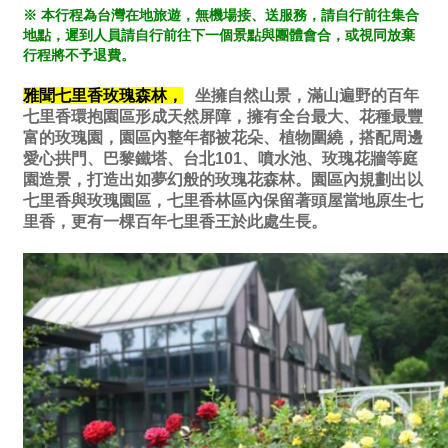
※ 本行程為台灣在地旅遊，無機場接、送服務，請自行前往集合
地點，遲到人員請自行前往下一個景點與團體會合，或視同放棄
行程將不予退費。
雅聞七里香玫瑰森林，
坐擁自然山景，滿山遍野的百年
七里香環抱園區形成天然屏障，擁有全台最大、花種最豐
富的玫瑰園，園區內整年都被花朵、植物圍繞，搭配周邊
愛心拱門、巴黎鐵塔、台北101、噴水池、玫瑰花牆等庭
園造景，打造出如夢幻般的玫瑰花森林。園區內規劃出以
七里香與玫瑰園區，七里香林區內保留著頭屋當地原生七
里香，更有一棵百年七里香王於此處生長。