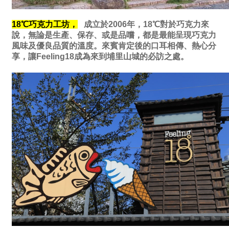
18℃巧克力工坊，
成立於2006年，18℃
對於巧克力來
說，無論是生產、保存、或是品嚐，都是最能呈現巧克力
風味及優良品質的溫度。來賓肯定後的口耳相傳、熱心分
享，讓Feeling18成為來到埔里山城的必訪之處。