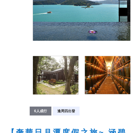
6人成行
逢周四出發
【奢華日月潭度假之旅~ 涵碧