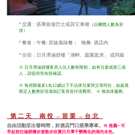
* 交通：搭乘旅遊巴士或其它車種
（以團體人數為安
排）
* 餐食：午餐- 邵族風味餐； 晚餐- 酒店內
* 住宿：日月潭涵碧樓「湖畔、庭園套房」 或同級
※ 日月潭涵碧樓客房入住人數有限制，如有兒童或第三成
人，請提前告知並確認。
※ 每房限最多1名12歲以下不佔床兒童與父母同住，如超過
限定人數將於現場加訂客房並付清費用。 ※ 無加床服務。
第二天 南投→苗栗→台北
自由活動至出發時間，於酒店門口搭乘專車。
※ 推薦~ 可
早起前往涵碧樓步道散步欣賞日月潭千變萬化的湖光水色。