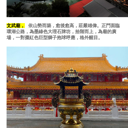
文武廟，
依山勢而築，愈後愈高，莊嚴雄偉。正門面臨
環湖公路，為墨綠色大理石牌坊，拾階而上，為廟的廣
場，一對棗紅色巨型獅子抱球呼應，格外醒目。