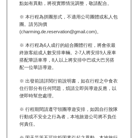
點如有異動，將視實際情況調整，敬請配合。
※ 本行程為拼團形式，不適用公司團體或私人包
團。請另詢價
(charming.de.reservation@gmail.com)。
※ 本行程為6人成行的組合團體行程，將會依最
終旅客組成人數安排車輛。2-7人將安排9人座車
搭配華語車導，8人以上將安排中巴或大巴另搭
配一位華語導遊。
※ 出發前請詳閱行前說明書，如在行程之中食衣
住行部分有任何問題，煩請立即與導遊反應，以
便即時幫您處理。
※ 行程期間請遵守領團導遊安排，如因自行脫隊
行動或不安全之行為者，本地旅遊公司將不負任
何責任。
※ 因天災等不可抗拒因素引起之異動，本地旅行