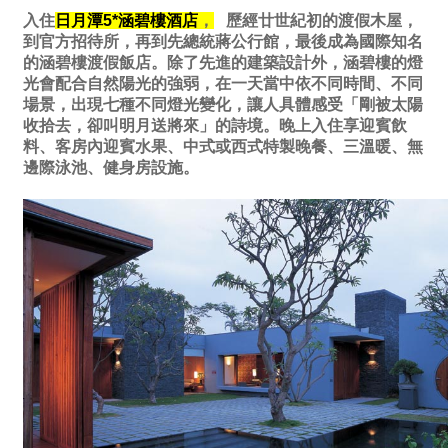
入住
日月潭5*涵碧樓酒店
，
歷經廿世紀初的渡假木屋，
到官方招待所，再到先總統蔣公行館，最後成為國際知名
的涵碧樓渡假飯店。除了先進的建築設計外，涵碧樓的燈
光會配合自然陽光的強弱，在一天當中依不同時間、不同
場景，出現七種不同燈光變化，讓人具體感受「剛被太陽
收拾去，卻叫明月送將來」的詩境。晚上入住享迎賓飲
料、客房內迎賓水果、中式或西式特製晚餐、三溫暖、無
邊際泳池、健身房設施。