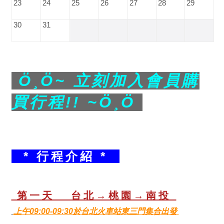
23
24
25
26
27
28
29
30
31
Ö¸Ö~ 立刻加入會員購
買行程!! ~Ö¸Ö
* 行程介紹 *
第一天 台北→桃園→南投
上午09:00-09:30於台北火車站東三門集合出發