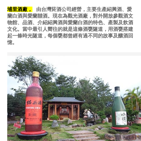
埔里酒廠，
由台灣菸酒公司經營，主要生產紹興酒、愛
蘭白酒與愛蘭囍酒。現在為觀光酒廠，對外開放參觀酒文
物館、品酒、介紹紹興酒與愛蘭白酒的特色、產製及飲酒
文化。當中最引人嚮往的就是這條
酒甕隧道
，用酒甕搭建
起一條時光隧道，每個甕都曾經有過不同的故事及釀酒回
憶。