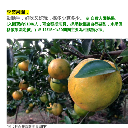
季節果園，
​動動手，好吃又好玩，採多少算多少。
※ 自費入園採果。
(入園費約$100/人，可全額抵消費。採果數量請自行斟酌，水果價
格依果園定價。) ※ 11/15~1/20期間主要為柑橘類水果。
(照片載自新寶觀光果園FB)