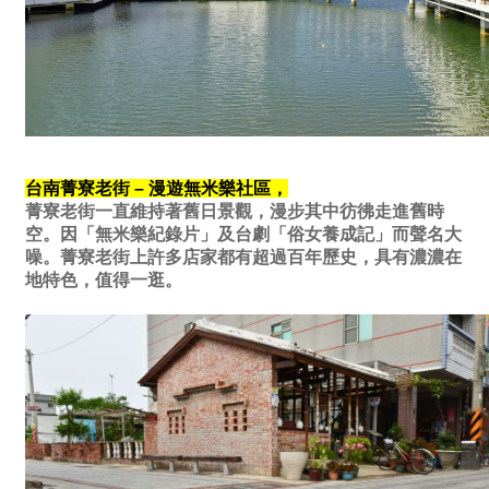
台南菁寮老街 – 漫遊無米樂社區，
菁寮老街一直維持著舊日景觀，漫步其中彷彿走進舊時
空。因「無米樂紀錄片」及台劇「俗女養成記」而聲名大
噪。菁寮老街上許多店家都有超過百年歷史，具有濃濃在
地特色，值得一逛。