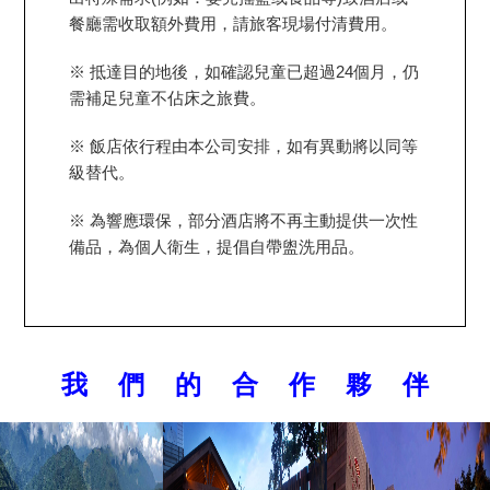
餐廳需收取額外費用，請旅客現場付清費用。
※ 抵達目的地後，如確認兒童已超過24個月，仍
需補足兒童不佔床之旅費。
※ 飯店依行程由本公司安排，如有異動將以同等
級替代。
※ 為響應環保，部分酒店將不再主動提供一次性
備品，為個人衛生，提倡自帶盥洗用品。
我 們 的 合 作 夥 伴