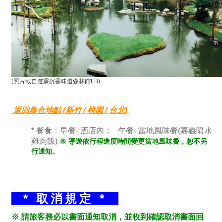
(照片載自澄霖沉香味道森林館FB)
返回集合地點 (新竹 / 桃園 / 台北)
* 餐食：早餐- 酒店內； 午餐- 當地風味餐(嘉義噴水
雞肉飯)
※ 導遊依行程進度時間變更當地風味餐，恕不另
行通知。
* 取消規定 *
※ 請旅客務必以書面通知取消，並收到確認取消書面回