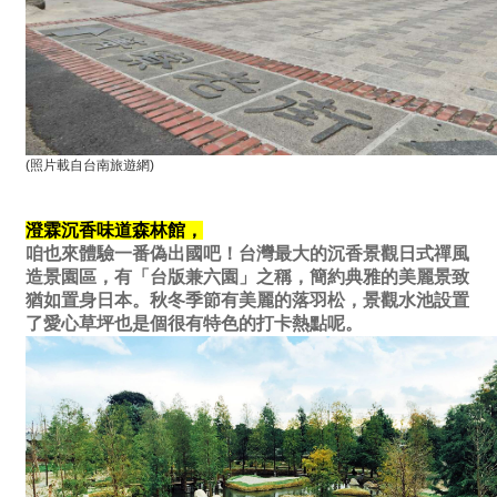
(照片載自台南旅遊網)
澄霖沉香味道森林館，
​咱也來體驗一番偽出國吧！台灣最大的沉香景觀日式禪風
造景園區，有「台版兼六園」之稱，簡約典雅的美麗景致
猶如置身日本。秋冬季節有美麗的落羽松，景觀水池設置
了愛心草坪也是個很有特色的打卡熱點呢。