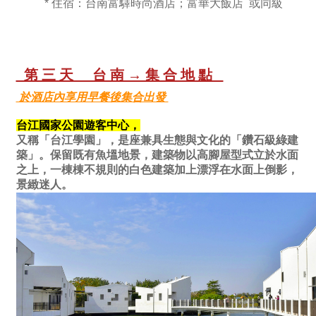
* 住宿：台南富驛時尚酒店；富華大飯店 或同級
第三天 台南→集合地點
於酒店內享用早餐後集合出發
台江國家公園遊客中心，
又稱
「台江學園」，是座兼具生態與文化的「鑽石級綠建
築」。保留既有魚塭地景，建築物以高腳屋型式立於水面
之上，一棟棟不規則的白色建築加上漂浮在水面上倒影，
景緻迷人。