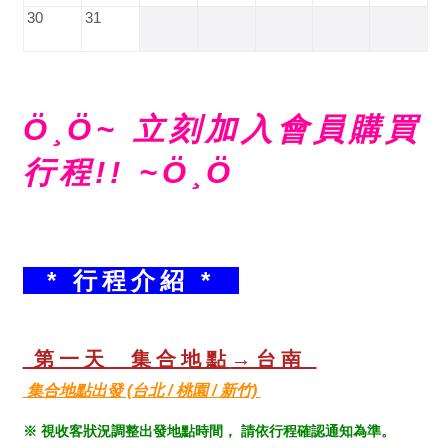
30
31
Ö¸Ö~ 立刻加入會員購買
行程!! ~Ö¸Ö
* 行程介紹 *
第一天 集合地點
→台南
集合地點出發 (台北 / 桃園 / 新竹)
※ 視收客狀況調整出發地點時間， 請依行程確認通知為準。