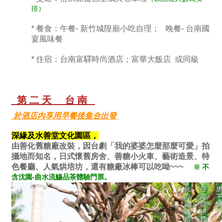
排）
* 餐食：午餐- 新竹城隍廟小吃自理； 晚餐- 台南國
宴風味餐
* 住宿：台南富驛時尚酒店；富華大飯店 或同級
第二天 台南
於酒店內享用早餐後集合出發
深緣及水善堂文化園區，
由善化舊糖廠改裝，因台劇「我的婆婆怎麼那麼可愛」拍
攝地而知名，日式懷舊房舍、善糖小火車、藝術造景、特
色餐廳、人氣烘培坊，還有糖廠冰棒可以吃呦~~~
※ 不
含沈園-曲水流觴品茶體驗門票。