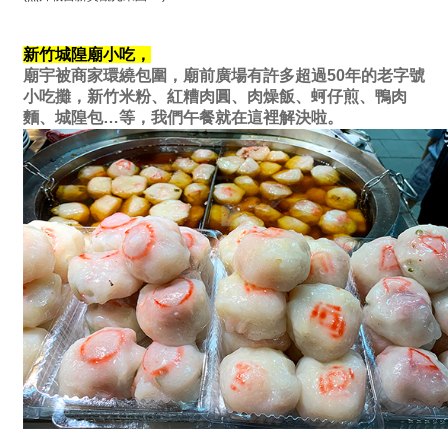
新竹城隍廟小吃，
廟宇被商家環繞包圍，廟前廣場有許多超過50年的老字號
小吃攤，新竹米粉、紅糟肉圓、肉燥飯、蚵仔煎、鴨肉
麵、城隍包…等，我們午餐就在這裡解決啦。