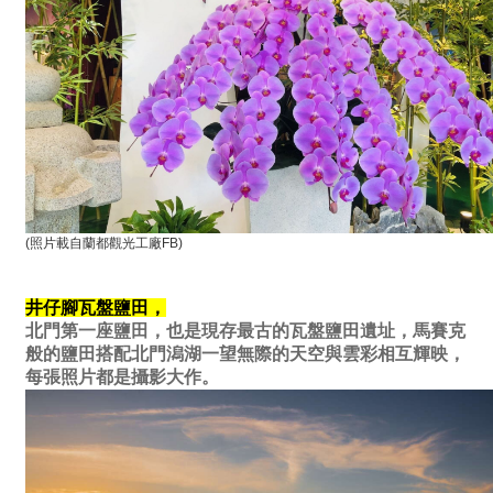
(照片載自蘭都觀光工廠FB)
井仔腳瓦盤鹽田，
北門第一座鹽田，也是現存最古的瓦盤鹽田遺址，馬賽克
般的鹽田搭配北門潟湖一望無際的天空與雲彩相互輝映，
每張照片都是攝影大作。