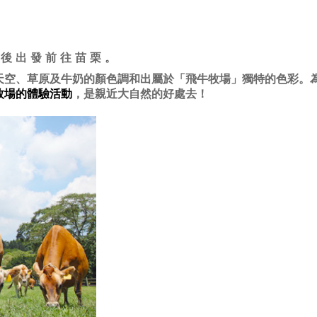
機後出發前往苗栗。
天空、草原及牛奶的顏色調和出屬於「飛牛牧場」獨特的色彩。
牧場的體驗活動
，是親近大自然的好處去！