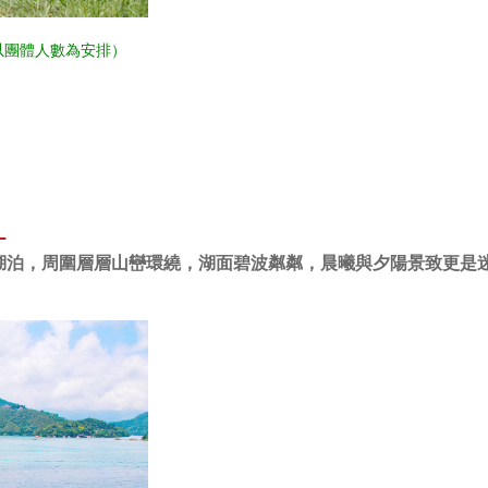
以團體人數為安排）
中
湖泊，周圍層層山巒環繞，湖面碧波粼粼，晨曦與夕陽景致更是