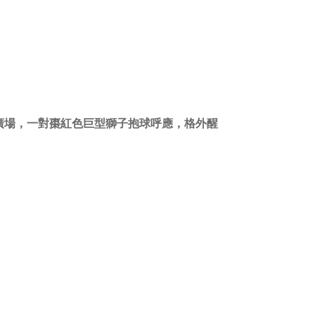
廣場，一對棗紅色巨型獅子抱球呼應，格外醒