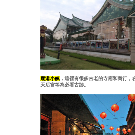
鹿港小鎮
，
這裡有很多古老的寺廟和商行，
天后宮等為必看古跡。