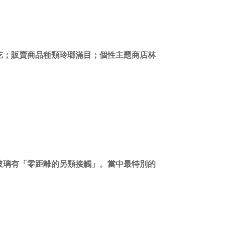
吃；販賣商品種類玲瑯滿目；個性主題商店林
玻璃有「零距離的另類接觸」。當中最特別的