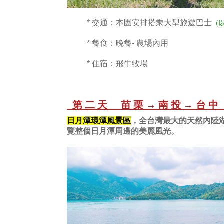
* 交通：本團安排搭乘大型旅遊巴士
（
* 餐食：晚餐- 農場內用
* 住宿：飛牛牧場
第二天 苗栗→南投→台
日月潭環潭風景區
，
全台灣最大的天然內陸
覽整個日月潭周邊的美麗風光。