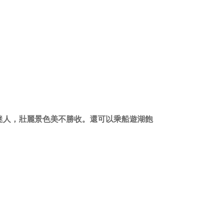
迷人，壯麗景色美不勝收。還可以乘船遊湖飽