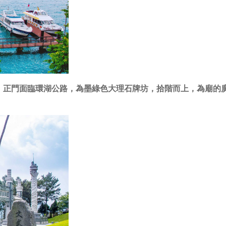
。正門面臨環湖公路，為墨綠色大理石牌坊，拾階而上，為廟的