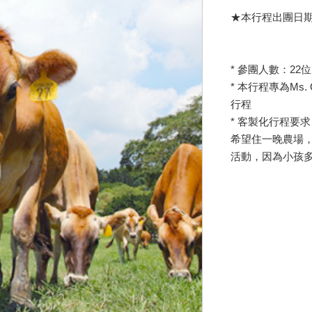
★本行程出團日
* 參團人數：22位
* 本行程專為Ms
行程
* 客製化行程要
希望住一晚農場
活動，因為小孩