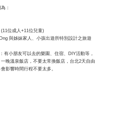
期為：
 (11位成人+11位兒童)
. Ong 與姊妹家人、小孩出遊所特別設計之旅遊
求：有小朋友可以去的樂園、住宿、DIY活動等，
，一晚溫泉飯店，不要太常換飯店，台北2天自由
多會影響時間行程不要太多。