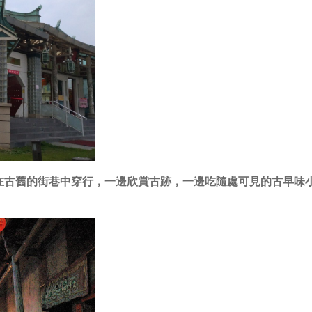
在古舊的街巷中穿行，一邊欣賞古跡，一邊吃隨處可見的古早味