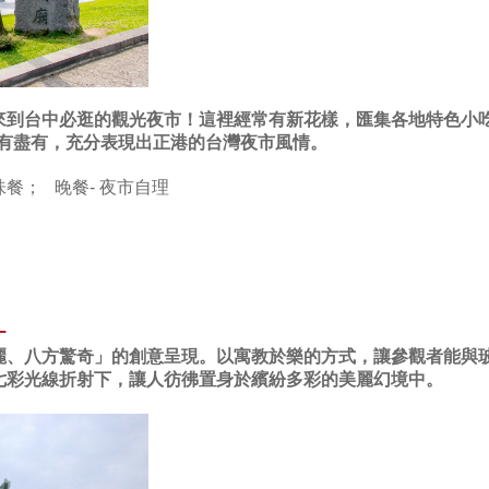
來到台中必逛的觀光夜市！這裡經常有新花樣，匯集各地特色小
應有盡有，充分表現出正港的台灣夜市風情。
味餐； 晚餐- 夜市自理
中
麗、八方驚奇」的創意呈現。以寓教於樂的方式，讓參觀者能與
七彩光線折射下，讓人彷彿置身於繽紛多彩的美麗幻境中。