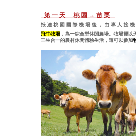
第一天 桃園→苗栗
抵達桃園國際機場後，由專人接
飛牛牧場
，
為一綜合型休閒農場。牧場裡以
三生合一的農村休閒體驗生活，還可以參加