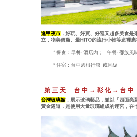
逢甲夜市
，
好玩、好買、好逛又超多美食是
立，物美價廉、最HITO的流行小物等這裡
* 餐食：早餐- 酒店內； 午餐- 邵族風
* 住宿：台中碧根行館 或同級
第三天 台中→彰化→台
台灣玻璃館
，
展示玻璃藝品，並以「四面亮
黃金隧道，是使用大量玻璃組成的迷宮，在