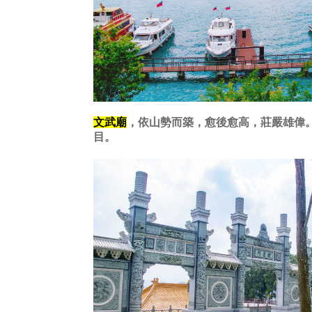
文武廟
，
依山勢而築，愈後愈高，莊嚴雄偉
目。